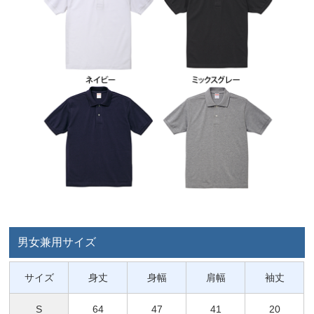
男女兼用サイズ
サイズ
身丈
身幅
肩幅
袖丈
S
64
47
41
20